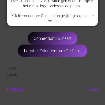
deze Connection avond? Stuur gerust een mailtje via
het e-mail logo onderaan de pagina.
Klik hieronder om Connection gelijk in je agenda te
zetten!
Connection 26 maart
Locatie: Zalencentrum De Parel
TAGS
No tags
Previous
Next